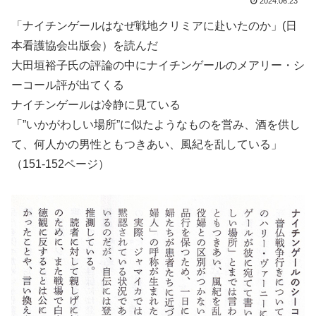
2024.06.23
「ナイチンゲールはなぜ戦地クリミアに赴いたのか」(日
本看護協会出版会）を読んだ
大田垣裕子氏の評論の中にナイチンゲールのメアリー・シ
ーコール評が出てくる
ナイチンゲールは冷静に見ている
「”いかがわしい場所”に似たようなものを営み、酒を供し
て、何人かの男性ともつきあい、風紀を乱している」
（151-152ページ）